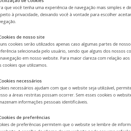
 Utilização de Cookies
ra que você tenha uma experiência de navegação mais simples e di
speito à privacidade, deixando você à vontade para escolher aceitar
vegação.
 Cookies de nosso site
guns cookies serão utilizados apenas caso algumas partes de noss
eferência selecionada pelo usuário, sendo que alguns dos nossos 
 navegação em nosso website. Para maior clareza com relação aos 
s cookies que utilizamos.
 Cookies necessários
okies necessários ajudam com que o website seja utilizável, perm
esso a áreas restritas possam ocorrer. Sem esses cookies o websit
mazenam informações pessoais identificáveis.
 Cookies de preferências
okies de preferências permitem que o website se lembre de inf