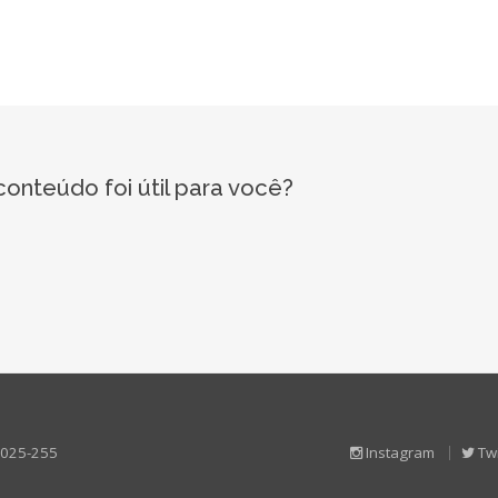
onteúdo foi útil para você?
88025-255
Instagram
Twi