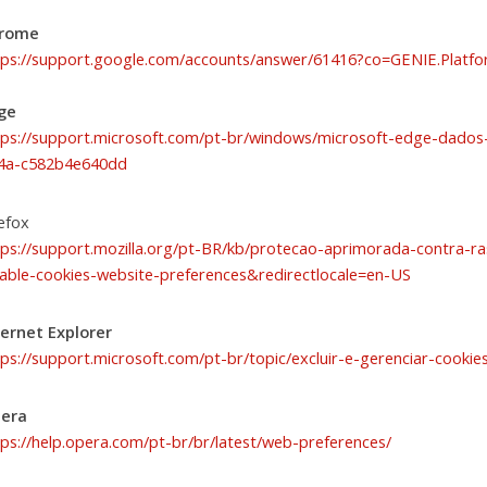
rome
tps://support.google.com/accounts/answer/61416?co=GENIE.Plat
ge
tps://support.microsoft.com/pt-br/windows/microsoft-edge-dado
4a-c582b4e640dd
refox
tps://support.mozilla.org/pt-BR/kb/protecao-aprimorada-contra-r
sable-cookies-website-preferences&redirectlocale=en-US
ternet Explorer
tps://support.microsoft.com/pt-br/topic/excluir-e-gerenciar-coo
era
tps://help.opera.com/pt-br/br/latest/web-preferences/