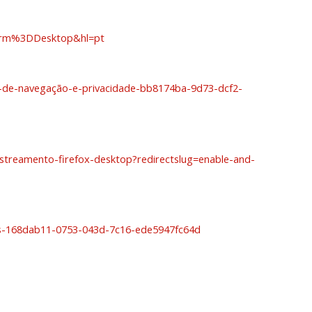
form%3DDesktop&hl=pt
s-de-navegação-e-privacidade-bb8174ba-9d73-dcf2-
astreamento-firefox-desktop?redirectslug=enable-and-
kies-168dab11-0753-043d-7c16-ede5947fc64d