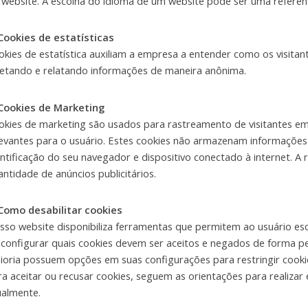
 website. A escolha do idioma de um website pode ser uma referênci
 Cookies de estatísticas
okies de estatística auxiliam a empresa a entender como os visita
letando e relatando informações de maneira anônima.
 Cookies de Marketing
okies de marketing são usados para rastreamento de visitantes em
levantes para o usuário. Estes cookies não armazenam informaçõe
entificação do seu navegador e dispositivo conectado à internet. A
antidade de anúncios publicitários.
 Como desabilitar cookies
sso website disponibiliza ferramentas que permitem ao usuário esc
 configurar quais cookies devem ser aceitos e negados de forma pe
ioria possuem opções em suas configurações para restringir cooki
ra aceitar ou recusar cookies, seguem as orientações para realiza
ualmente.