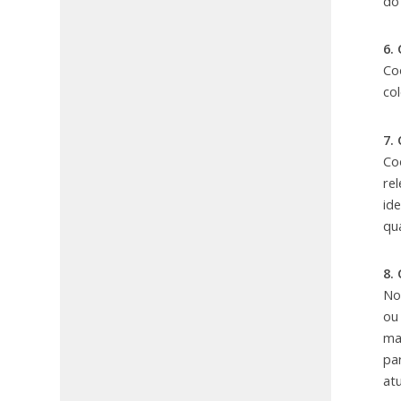
do
6.
Co
co
7.
Co
re
id
qu
8.
No
ou
ma
pa
at