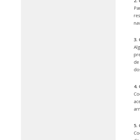
2.
Pa
re
na
3.
Al
pr
de
do
4.
Co
ac
ar
5.
Co