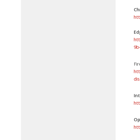
Ch
ht
Ed
ht
9b
Fi
ht
di
In
ht
Op
ht