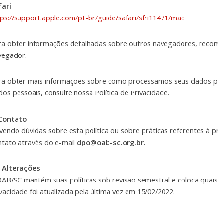
fari
tps://support.apple.com/pt-br/guide/safari/sfri11471/mac
ra obter informações detalhadas sobre outros navegadores, reco
vegador.
ra obter mais informações sobre como processamos seus dados pes
dos pessoais, consulte nossa Política de Privacidade.
 Contato
vendo dúvidas sobre esta política ou sobre práticas referentes à 
ntato através do e-mail
dpo@oab-sc.org.br.
. Alterações
OAB/SC mantém suas políticas sob revisão semestral e coloca quaisq
ivacidade foi atualizada pela última vez em 15/02/2022.