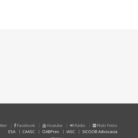
tter
Facebook
Youtube
Rádio
Flickr Fotos
ESA
CAASC
OABPrev
IASC
SICOOB Advocacia