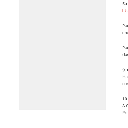
Sa
ht
Pa
na
Pa
da
9.
Ha
co
10
A 
Pr