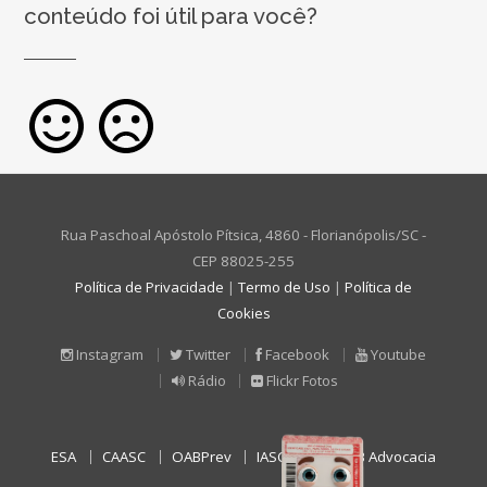
conteúdo foi útil para você?
Rua Paschoal Apóstolo Pítsica, 4860 - Florianópolis/SC -
CEP 88025-255
Política de Privacidade
|
Termo de Uso
|
Política de
Cookies
Instagram
Twitter
Facebook
Youtube
Rádio
Flickr Fotos
ESA
CAASC
OABPrev
IASC
SICOOB Advocacia