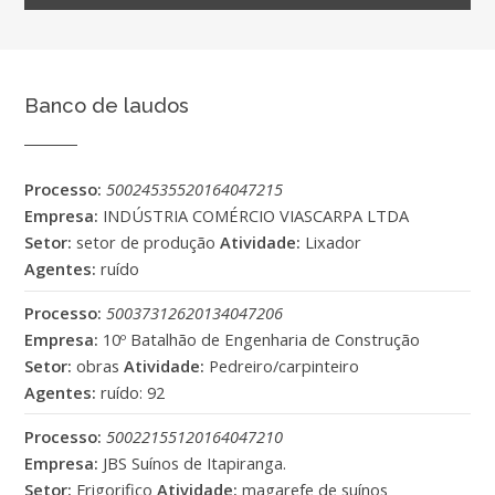
Banco de laudos
Processo:
50024535520164047215
Empresa:
INDÚSTRIA COMÉRCIO VIASCARPA LTDA
Setor:
setor de produção
Atividade:
Lixador
Agentes:
ruído
Processo:
50037312620134047206
Empresa:
10º Batalhão de Engenharia de Construção
Setor:
obras
Atividade:
Pedreiro/carpinteiro
Agentes:
ruído: 92
Processo:
50022155120164047210
Empresa:
JBS Suínos de Itapiranga.
Setor:
Frigorifico
Atividade:
magarefe de suínos